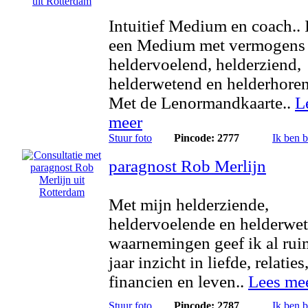
Intuitief Medium en coach.. 
een Medium met vermogens 
heldervoelend, helderziend,
helderwetend en helderhore
Met de Lenormandkaarte..
L
meer
Stuur foto
Pincode: 2777
Ik ben 
paragnost Rob Merlijn
Met mijn helderziende,
heldervoelende en helderwe
waarnemingen geef ik al rui
jaar inzicht in liefde, relaties
financien en leven..
Lees me
Stuur foto
Pincode: 2787
Ik ben 