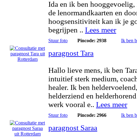
Ida en ik ben hooggevoelig, 
de lenormandkaarten en doo
hoogsensitiviteit kan ik je g
begrijpen ..
Lees meer
Stuur foto
Pincode: 2938
Ik ben 
paragnost Tara
Hallo lieve mens, ik ben Tar
intuitief sterk medium, coac
healer. Ik ben heldervoelend
helderziend en helderhorend.
werk vooral e..
Lees meer
Stuur foto
Pincode: 2966
Ik ben 
paragnost Saraa