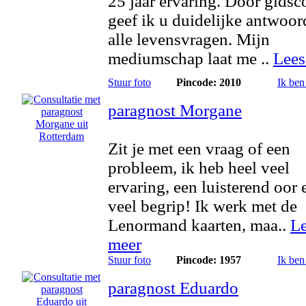
25 jaar ervaring. Door gidsc
geef ik u duidelijke antwoo
alle levensvragen. Mijn
mediumschap laat me ..
Lees
Stuur foto
Pincode: 2010
Ik ben
paragnost Morgane
Zit je met een vraag of een
probleem, ik heb heel veel
ervaring, een luisterend oor 
veel begrip! Ik werk met de
Lenormand kaarten, maa..
L
meer
Stuur foto
Pincode: 1957
Ik ben
paragnost Eduardo