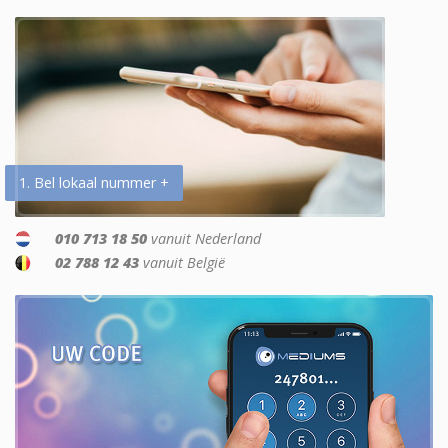
1. Bel lokaal nummer +
010 713 18 50
vanuit Nederland
02 788 12 43
vanuit België