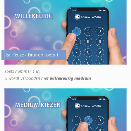
2a. Keuze - Druk op toets 1 +
Toets nummer 1 in.
U wordt verbonden met
willekeurig medium