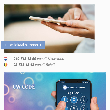
1. Bel lokaal nummer +
010 713 18 50
vanuit Nederland
02 788 12 43
vanuit België