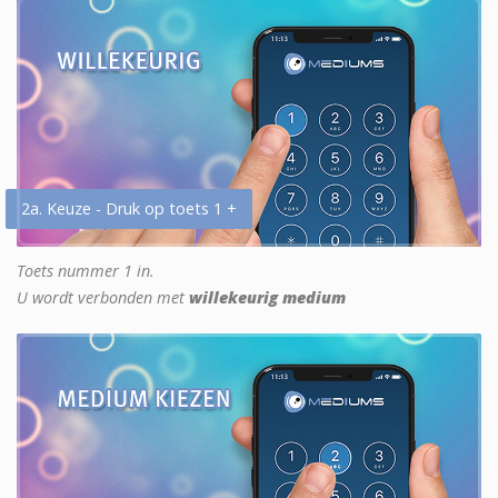
2a. Keuze - Druk op toets 1 +
Toets nummer 1 in.
U wordt verbonden met
willekeurig medium