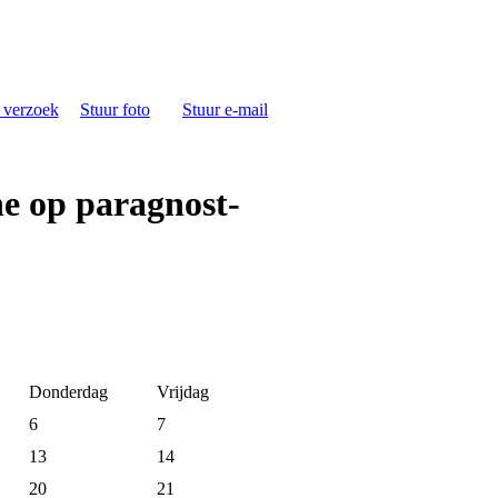
s verzoek
Stuur foto
Stuur e-mail
e op paragnost-
Donderdag
Vrijdag
6
7
13
14
20
21