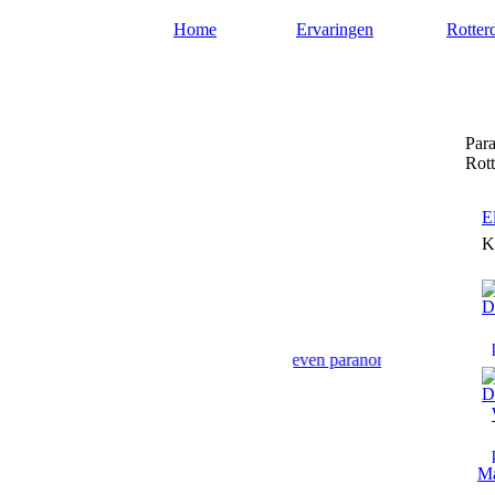
Home
Ervaringen
Rotter
Paragnost-rotterdam.nl
Para
Rot
E
K
nze paragnosten uit Rotterdam geven paranormaal advies en antwoord
Ma