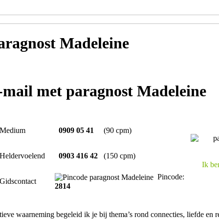
aragnost Madeleine
e-mail met paragnost Madeleine
Medium
0909 05 41
(90 cpm)
Heldervoelend
0903 416 42
(150 cpm)
Ik be
Pincode:
Gidscontact
2814
tieve waarneming begeleid ik je bij thema’s rond connecties, liefde en re