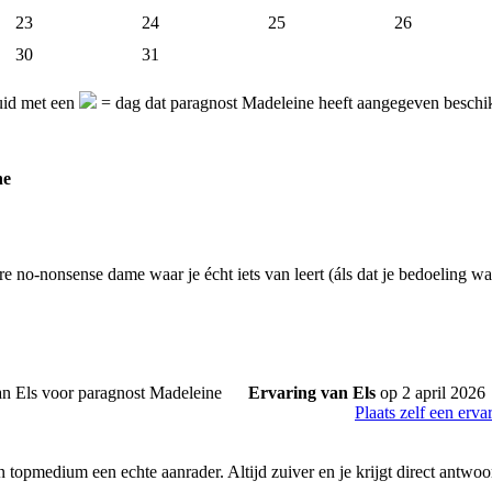
23
24
25
26
30
31
uid met een
= dag dat paragnost Madeleine heeft aangegeven beschikb
ne
re no-nonsense dame waar je écht iets van leert (áls dat je bedoeling was
Ervaring van Els
op 2 april 2026
Plaats zelf een erva
 topmedium een echte aanrader. Altijd zuiver en je krijgt direct antwoo