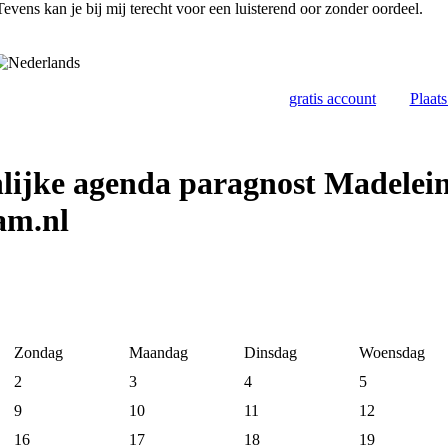
 Tevens kan je bij mij terecht voor een luisterend oor zonder oordeel.
gratis account
Plaat
lijke agenda paragnost Madelein
am.nl
Zondag
Maandag
Dinsdag
Woensdag
2
3
4
5
9
10
11
12
16
17
18
19