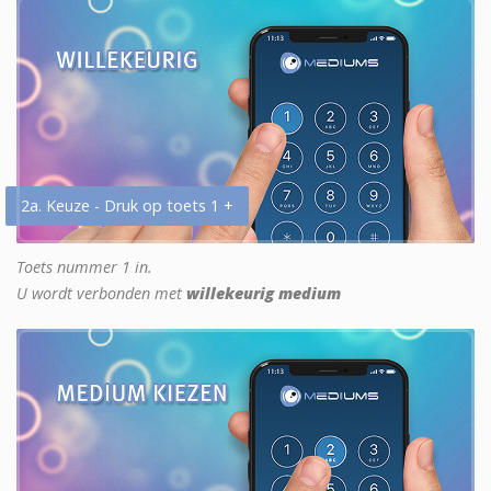
2a. Keuze - Druk op toets 1 +
Toets nummer 1 in.
U wordt verbonden met
willekeurig medium