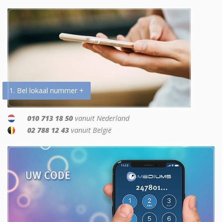
1. Bel lokaal nummer +
010 713 18 50
vanuit Nederland
02 788 12 43
vanuit België