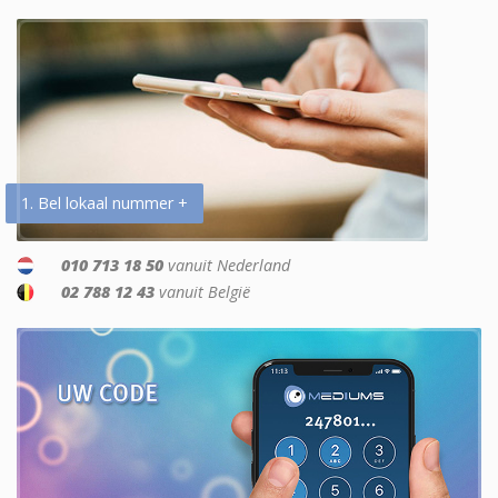
1. Bel lokaal nummer +
010 713 18 50
vanuit Nederland
02 788 12 43
vanuit België