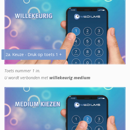
2a. Keuze - Druk op toets 1 +
Toets nummer 1 in.
U wordt verbonden met
willekeurig medium